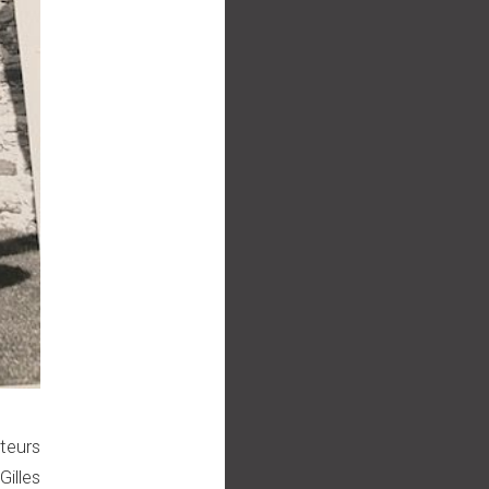
teurs
illes