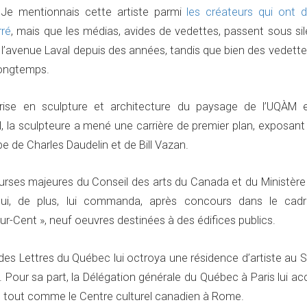
 Je mentionnais cette artiste parmi
les créateurs qui ont 
rré
, mais que les médias, avides de vedettes, passent sous si
 l’avenue Laval depuis des années, tandis que bien des vedett
longtemps.
trise en sculpture et architecture du paysage de l’UQÀM 
al, la sculpteure a mené une carrière de premier plan, exposan
pe de Charles Daudelin et de Bill Vazan.
bourses majeures du Conseil des arts du Canada et du Ministère
ui, de plus, lui commanda, après concours dans le cad
r-Cent », neuf oeuvres destinées à des édifices publics.
 des Lettres du Québec lui octroya une résidence d’artiste au 
Pour sa part, la Délégation générale du Québec à Paris lui ac
, tout comme le Centre culturel canadien à Rome.