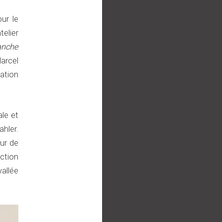
ur le
telier
anche
arcel
ation
ale et
hler.
ur de
ection
vallée