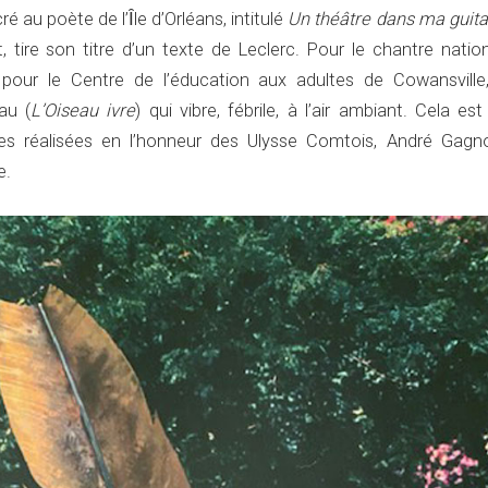
é au poète de l’Ȋle d’Orléans, intitulé
Un théâtre dans ma guita
, tire son titre d’un texte de Leclerc. Pour le chantre nation
 pour le Centre de l’éducation aux adultes de Cowansville
au (
L’Oiseau ivre
) qui vibre, fébrile, à l’air ambiant. Cela es
s réalisées en l’honneur des Ulysse Comtois, André Gagn
e.