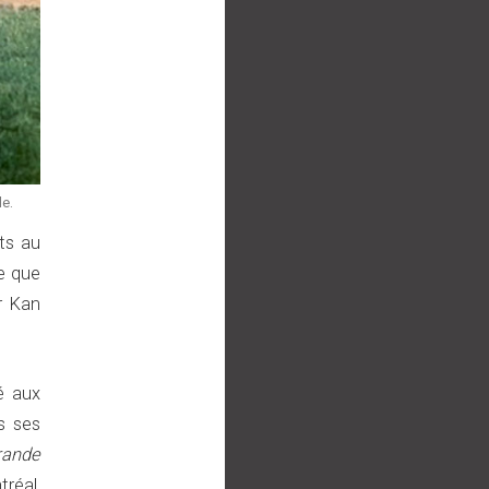
le.
ts au
e que
r Kan
é aux
ns ses
rande
tréal,