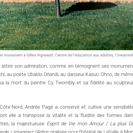
 un monument à Gilles Vigneault, Centre de l’éducation aux adultes, Cowansvil
nt attiré son admiration, comme en témoignent ses monumen
hi, au poète Ubaldo Orlandi, au danseur Kasuo Ohno, de mêm
usa la mort du peintre Cy Twombly et sa fidélité au sculpteu
-Côte-Nord, Andrée Pagé a conservé et cultive une sensibilit
ont elle a transposé la vitalité et la fluidité des formes da
utres, la majestueuse
Esprit de Vie mon Amour / La plus G
de / imaginez l’Arbre
, réalisée pour l’hôpital de LaSalle à Mon