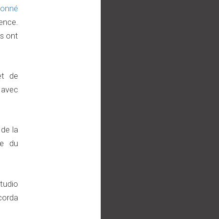
donné
lence.
es ont
et de
t avec
 de la
re du
Studio
corda