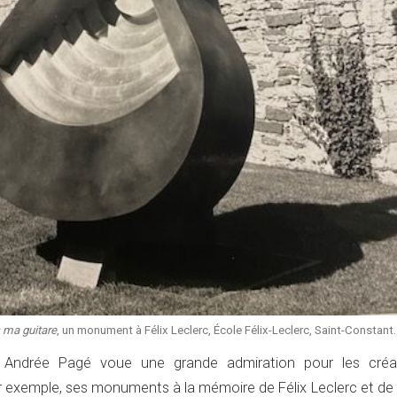
 ma guitare
, un monument à Félix Leclerc, École Félix-Leclerc, Saint-Constant.
, Andrée Pagé voue une grande admiration pour les créa
 exemple, ses monuments à la mémoire de Félix Leclerc et de G