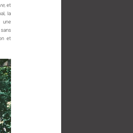
re
, et
al, la
, une
t sans
on et