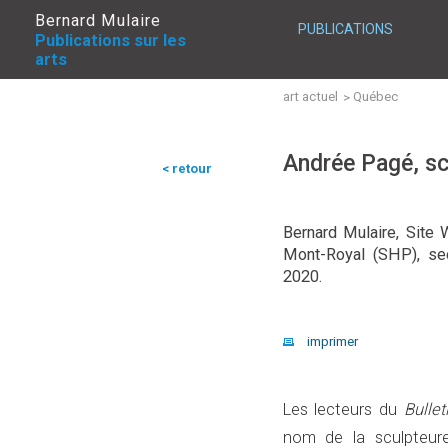
Bernard Mulaire
PUBLICATIONS
Publications sur les
arts
art actuel
Québec
Andrée Pagé, sc
< retour
Bernard Mulaire, Site 
Mont-Royal (SHP), se
2020.
imprimer
Les lecteurs du
Bullet
nom de la sculpteur