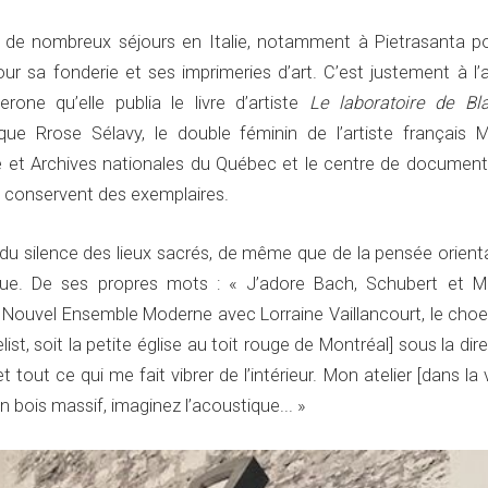
de nombreux séjours en Italie, notamment à Pietrasanta po
r sa fonderie et ses imprimeries d’art. C’est justement à l’a
rone qu’elle publia le livre d’artiste
Le laboratoire de Bl
que Rrose Sélavy, le double féminin de l’artiste français M
 et Archives nationales du Québec et le centre de document
 conservent des exemplaires.
e du silence des lieux sacrés, de même que de la pensée orient
que. De ses propres mots : « J’adore Bach, Schubert et Ma
 Nouvel Ensemble Moderne avec Lorraine Vaillancourt, le choe
ist, soit la petite église au toit rouge de Montréal] sous la dir
 tout ce qui me fait vibrer de l’intérieur. Mon atelier [dans la 
n bois massif, imaginez l’acoustique... »