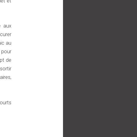
let et
e aux
curer
ic au
S pour
ept de
sortir
aires,
courts