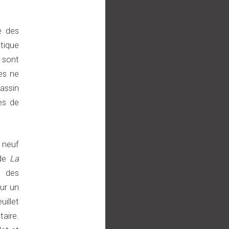
ve des
tique
 sont
es ne
assin
es de
 neuf
 de
La
n des
ur un
illet
aire.