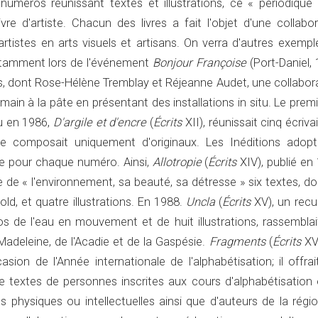
numéros réunissant textes et illustrations, ce « périodique 
re d'artiste. Chacun des livres a fait l'objet d'une collabor
 artistes en arts visuels et artisans. On verra d'autres exemp
notamment lors de l'événement
Bonjour Françoise
(Port-Daniel,
ins, dont Rose-Hélène Tremblay et Réjeanne Audet, une collabor
 main à la pâte en présentant des installations in situ. Le prem
ru en 1986,
D'argile et d'encre
(
Écrits
XII), réunissait cinq écriva
t se composait uniquement d'originaux. Les Inéditions adopt
e pour chaque numéro. Ainsi,
Allotropie
(
Écrits
XIV), publié en
e de « l'environnement, sa beauté, sa détresse » six textes, d
old, et quatre illustrations. En 1988.
Uncla
(
Écrits
XV), un recu
s de l'eau en mouvement et de huit illustrations, rassemblai
-Madeleine, de l'Acadie et de la Gaspésie.
Fragments
(
Écrits
XVI
asion de l'Année internationale de l'alphabétisation; il offra
e textes de personnes inscrites aux cours d'alphabétisation 
physiques ou intellectuelles ainsi que d'auteurs de la régio