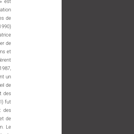
» est
ation
les de
 1990)
atrice
ier de
ins et
èrent
 1987,
ont un
eil de
t des
) fut
it des
et de
n. Le