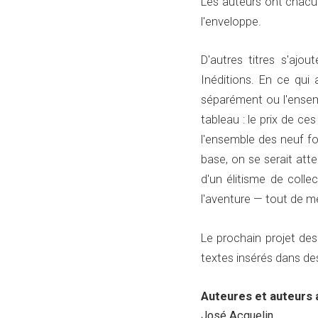
Les auteurs ont chacun t
l'enveloppe.
D'autres titres s'ajou
Inéditions. En ce qui
séparément ou l'ensemb
tableau : le prix de ce
l'ensemble des neuf f
base, on se serait att
d'un élitisme de collec
l'aventure — tout de 
Le prochain projet des
textes insérés dans des 
Auteures et auteurs 
José Acquelin