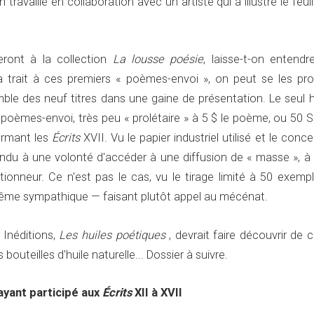
ravaillé en collaboration avec un artiste qui a illustré le feuil
teront à la collection
La lousse poésie
, laisse-t-on entendr
 a trait à ces premiers « poèmes-envoi », on peut se les pro
le des neuf titres dans une gaine de présentation. Le seul h
s poèmes-envoi, très peu « prolétaire » à 5 $ le poème, ou 50 
ormant les
Écrits
XVII. Vu le papier industriel utilisé et le conc
endu à une volonté d'accéder à une diffusion de « masse », à 
tionneur. Ce n'est pas le cas, vu le tirage limité à 50 exempl
même sympathique — faisant plutôt appel au mécénat.
 Inéditions,
Les huiles poétiques
, devrait faire découvrir de 
bouteilles d'huile naturelle... Dossier à suivre.
ayant participé aux
Écrits
XII à XVII