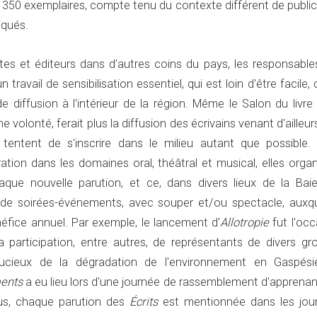
 à 350 exemplaires, compte tenu du contexte différent de publi
iqués.
tes et éditeurs dans d'autres coins du pays, les responsable
 travail de sensibilisation essentiel, qui est loin d'être facile, c
 diffusion à l'intérieur de la région. Même le Salon du livre
 volonté, ferait plus la diffusion des écrivains venant d'ailleur
 tentent de s'inscrire dans le milieu autant que possible. A
ration dans les domaines oral, théâtral et musical, elles orga
ue nouvelle parution, et ce, dans divers lieux de la Baie
de soirées-événements, avec souper et/ou spectacle, auxqu
éfice annuel. Par exemple, le lancement d'
Allotropie
fut l'occ
a participation, entre autres, de représentants de divers gr
ucieux de la dégradation de l'environnement en Gaspési
ents
a eu lieu lors d'une journée de rassemblement d'apprenan
lus, chaque parution des
Écrits
est mentionnée dans les jou