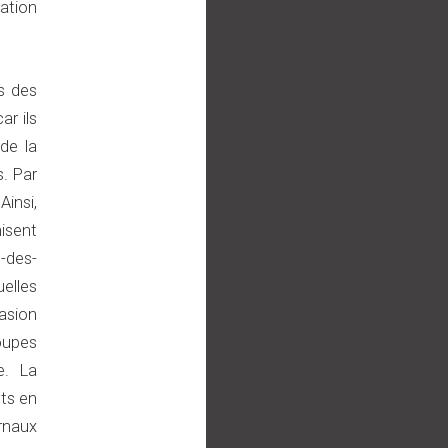
cation
s des
ar ils
 de la
s. Par
insi,
nisent
-des-
elles
asion
oupes
e. La
ts en
rnaux