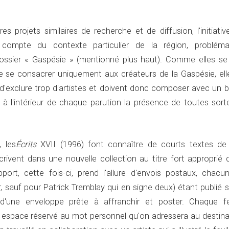
es projets similaires de recherche et de diffusion, l'initiati
r compte du contexte particulier de la région, probléma
ossier « Gaspésie » (mentionné plus haut). Comme elles se
se consacrer uniquement aux créateurs de la Gaspésie, ell
d'exclure trop d'artistes et doivent donc composer avec un b
 à l'intérieur de chaque parution la présence de toutes sort
, les
Écrits
XVII (1996) font connaître de courts textes de
scrivent dans une nouvelle collection au titre fort approprié
port, cette fois-ci, prend l'allure d'envois postaux, chacu
 sauf pour Patrick Tremblay qui en signe deux) étant publié s
d'une enveloppe prête à affranchir et poster. Chaque feu
 espace réservé au mot personnel qu'on adressera au destinat