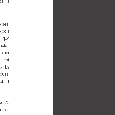
de la
rses.
 bois
s que
mple :
telier
Il est
x. La
gues,
Robert
 ou 75
utres