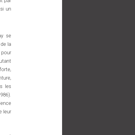
nt par
si un
ay se
 de la
n pour
utant
forte,
ture,
s les
986).
ience
e leur