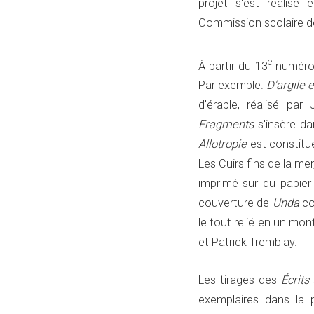
projet s'est réalisé
Commission scolaire d
e
À partir du 13
numéro e
Par exemple.
D'argile 
d'érable, réalisé pa
Fragments
s'insère d
Allotropie
est constitué
Les Cuirs fins de la me
imprimé sur du papier 
couverture de
Unda
co
le tout relié en un mo
et Patrick Tremblay.
Les tirages des
Écrits
s
exemplaires dans la 