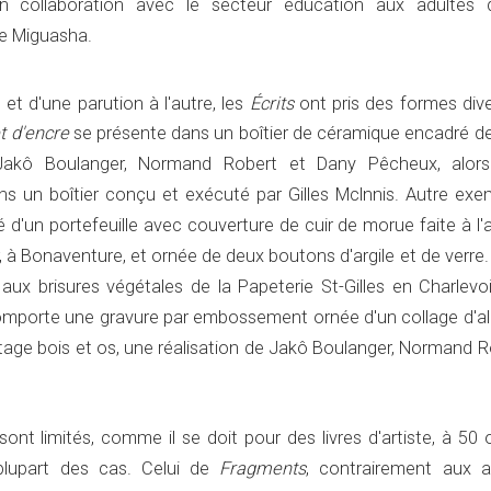
 en collaboration avec le secteur éducation aux adultes 
e Miguasha.
t d'une parution à l'autre, les
Écrits
ont pris des formes dive
et d'encre
se présente dans un boîtier de céramique encadré de
r Jakô Boulanger, Normand Robert et Dany Pêcheux, alor
ans un boîtier conçu et exécuté par Gilles Mclnnis. Autre exe
 d'un portefeuille avec couverture de cuir de morue faite à l'a
r, à Bonaventure, et ornée de deux boutons d'argile et de verre. 
aux brisures végétales de la Papeterie St-Gilles en Charlevoi
mporte une gravure par embossement ornée d'un collage d'al
ntage bois et os, une réalisation de Jakô Boulanger, Normand 
ont limités, comme il se doit pour des livres d'artiste, à 50
plupart des cas. Celui de
Fragments
, contrairement aux a