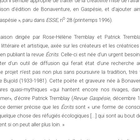
uoi il semble approprié de traiter de la créativité mise de l'ava
ison d'édition de Bonaventure, en Gaspésie, et d'ajouter ain
o
Gaspésie », paru dans
ESSE
, n
28 (printemps 1996).
aison dirigée par Rose-Hélène Tremblay et Patrick Trembl
ittéraire et artistique, axée sur les créateurs et les créatrices
n publiant la revue
Écrits
. Celle-ci est née d'un urgent besoi
er d'un outil de diffusion qui ferait état d'une recherche a
 Le projet n'est pas non plus sans poursuivre la tradition, très 
se Bujold (1933-1981). Cette poète et graveure née à Bonaven
res quasi-mythiques «qui hantent encore nos rivages, dan
mer», d'écrire Patrick Tremblay (
Revue Gaspésie
, décembre 1
e dernier précise que les
Écrits
sont « une forme de consc
 quelque chose des réfugiés écologiques [...] qui sont au bout d
 si on peut aller plus loin. »