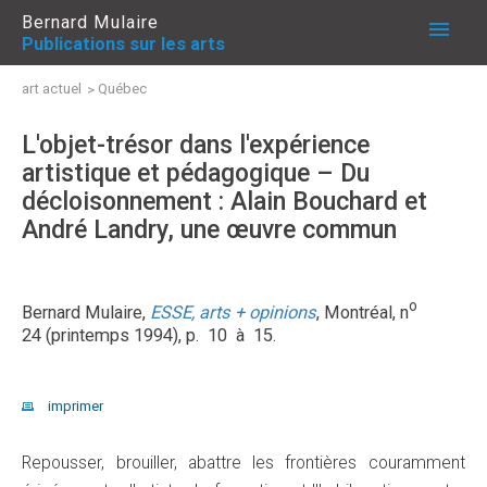
Bernard Mulaire
Publications sur les arts
PUBLICATIONS
art actuel
Québec
L'objet-trésor dans l'expérience
À PROPOS
artistique et pédagogique – Du
décloisonnement : Alain Bouchard et
André Landry, une œuvre commun
ME JOINDRE
o
Bernard Mulaire,
ESSE, arts + opinions
, Montréal, n
24 (printemps 1994), p. 10 à 15.
imprimer
Repousser, brouiller, abattre les frontières couramment