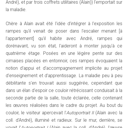
André), et par trois coffrets utilitaires (Alain)) l'emportait sur
la maladie.
Chère à Alain avait été l'idée d'intégrer à l'exposition les
rampes qu'il venait de poser dans l'escalier menant [à
l'appartement] qu'il habite avec André, rampes qui
dorénavant, vu son état, l'aideront à monter jusqu'à ce
quatrième étage. Posées en une légère pente sur des
cimaises placées en entonnoir, ces rampes évoquaient la
notion d'appui et d'accompagnement implicite au projet
d'enseignement et d'apprentissage. La maladie peu à peu
débilitante s'en trouvait aussi suggérée, cependant que
dans un élan d'espoir ce couloir rétrécissant conduisait à la
seconde partie de la salle, toute éclairée, celle contenant
les œuvres réalisées dans le cadre du projet. Au bout du
couloir, le visiteur apercevait l'
Autoportrait II
(Alain avec la
coll. d'André), illuminé et radieux. Sur le mur, derrière, se
voyait l'
Autoportrait I
(Alain avec la coll. d'André), l'œuvre