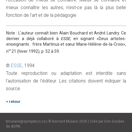
mieux connaître les autres, n'est-ce pas là la plus belle
fonction de l'art et de la pédagogie.
Note : L'auteur connaît bien Alain Bouchard et André Landry. Ce
dernier a déjà collaboré à
ESSE
, en signant «Deux artistes-
enseignants : frère Martinus et sœur Marie-Hélène-de-la-Croix»,
o
n
21 (hiver 1992), p. 52 à 59.
©
ESSE
, 1994
Toute reproduction ou adaptation est interdite sans
l'autorisation de l'éditeur. Les citations doivent indiquer la
source.
< retour
bmulaire@sympatico.ca
| ©
Bernard Mulaire
2026 | Créé par
Don Goodes
de
AOPA