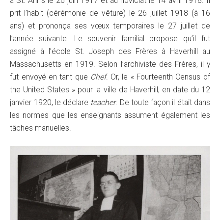
à St. Ann’s le 26 juin 1917 et au noviciat le 14 avril 1918. Il
prit l’habit (cérémonie de vêture) le 26 juillet 1918 (à 16
ans) et prononça ses vœux temporaires le 27 juillet de
l’année suivante. Le souvenir familial propose qu’il fut
assigné à l’école St. Joseph des Frères à Haverhill au
Massachusetts en 1919. Selon l’archiviste des Frères, il y
fut envoyé en tant que
Chef
. Or, le « Fourteenth Census of
the United States » pour la ville de Haverhill, en date du 12
janvier 1920, le déclare
teacher
. De toute façon il était dans
les normes que les enseignants assument également les
tâches manuelles.