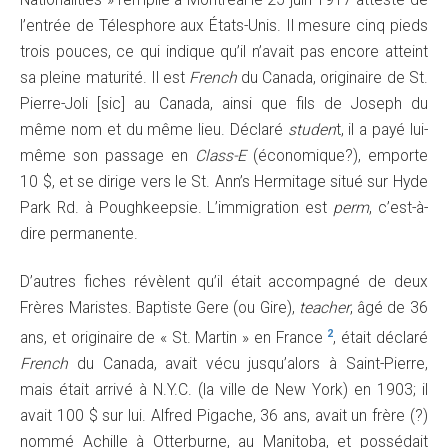
l’entrée de Télesphore aux États-Unis. Il mesure cinq pieds
trois pouces, ce qui indique qu’il n’avait pas encore atteint
sa pleine maturité. Il est
French
du Canada, originaire de St.
Pierre-Joli [sic] au Canada, ainsi que fils de Joseph du
même nom et du même lieu. Déclaré
studen
t, il a payé lui-
même son passage en
Class-E
(économique?), emporte
10 $, et se dirige vers le St. Ann’s Hermitage situé sur Hyde
Park Rd. à Poughkeepsie. L’immigration est
perm
, c’est-à-
dire permanente.
D’autres fiches révèlent qu’il était accompagné de deux
Frères Maristes. Baptiste Gere (ou Gire),
teacher
, âgé de 36
2
ans, et originaire de « St. Martin » en France
, était déclaré
French
du Canada, avait vécu jusqu’alors à Saint-Pierre,
mais était arrivé à N.Y.C. (la ville de New York) en 1903; il
avait 100 $ sur lui. Alfred Pigache, 36 ans, avait un frère (?)
nommé Achille à Otterburne, au Manitoba, et possédait