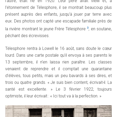
l’autre, était né en 1920. Leur père avait vieilli et, à
l’étonnement de Télesphore, il se montrait beaucoup plus
présent auprès des enfants, jusqu’à jouer par terre avec
eux. Des photos ont capté une escapade familiale près de
3
la rivière montrant le jeune Frère Télesphore
, en soutane,
pêchant des écrevisses.
Télesphore rentra à Lowell le 16 août, sans doute le cœur
lourd. Dans une carte postale qu’il envoya à ses parents le
13 septembre, il n’en laissa rien paraître. Les classes
venaient de reprendre et il comptait une quarantaine
d’élèves, tous petits, mais un peu bavards à ses dires, et
trois ou quatre grands. « Je suis bien content, écrivait-il. La
santé est excellente. » Le 3 février 1922, toujours
optimiste, il leur écrivait : « Ici tout va à la perfection. »