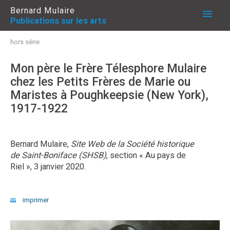
Bernard Mulaire
Publications sur les arts
PUBLICATIONS
hors série
Mon père le Frère Télesphore Mulaire
À PROPOS
chez les Petits Frères de Marie ou
Maristes à Poughkeepsie (New York),
1917-1922
ME JOINDRE
Bernard Mulaire,
Site Web de la Société historique
de Saint-Boniface (SHSB)
, section « Au pays de
Riel », 3 janvier 2020.
imprimer